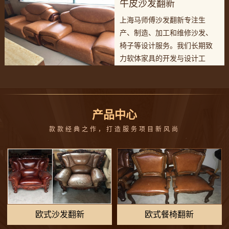
牛皮沙发翻新
生产团队。
上海马师傅沙发翻新专注生
产、制造、加工和维修沙发、
椅子等设计服务。我们长期致
力软体家具的开发与设计工
作，有专业的设计团队和完善
生产团队。
产品中心
款款经典之作，打造服务项目新风尚
欧式沙发翻新
欧式餐椅翻新