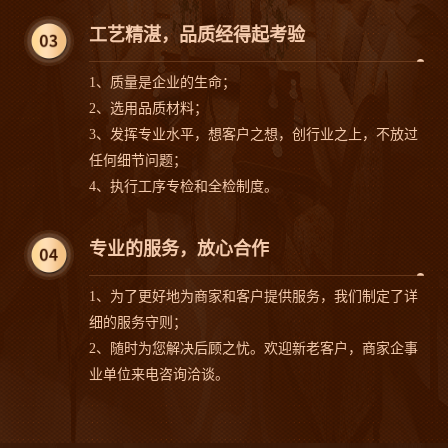
沙发案例
沙发案例
工艺精湛，品质经得起考验
1、质量是企业的生命；
2、选用品质材料；
3、发挥专业水平，想客户之想，创行业之上，不放过
沙发案例
沙发案例
任何细节问题；
4、执行工序专检和全检制度。
专业的服务，放心合作
沙发案例
沙发案例
1、为了更好地为商家和客户提供服务，我们制定了详
细的服务守则；
2、随时为您解决后顾之忧。欢迎新老客户，商家企事
业单位来电咨询洽谈。
沙发案例
沙发案例