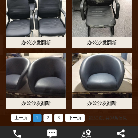
办公沙发翻新
办公沙发翻新
办公沙发翻新
办公沙发翻新
上一页
1
2
3
下一页
第
1/3
页, 共
34
条信息