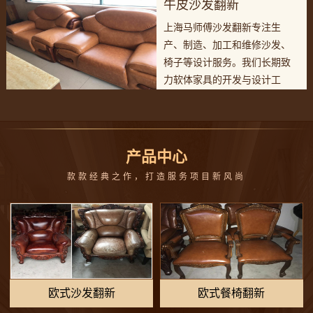
牛皮沙发翻新
生产团队。
上海马师傅沙发翻新专注生
产、制造、加工和维修沙发、
椅子等设计服务。我们长期致
力软体家具的开发与设计工
作，有专业的设计团队和完善
生产团队。
产品中心
款款经典之作，打造服务项目新风尚
欧式沙发翻新
欧式餐椅翻新