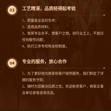
沙发案例
沙发案例
工艺精湛，品质经得起考验
1、质量是企业的生命；
2、选用品质材料；
3、发挥专业水平，想客户之想，创行业之上，不放过
任何细节问题；
沙发案例
沙发案例
4、执行工序专检和全检制度。
专业的服务，放心合作
1、为了更好地为商家和客户提供服务，我们制定了详
沙发案例
沙发案例
细的服务守则；
2、随时为您解决后顾之忧。欢迎新老客户，商家企事
业单位来电咨询洽谈。